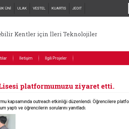
ŞIK ÜNİ
ULAK
VESTEL
KUARTIS
JEOIT
bilir Kentler için İleri Teknolojiler
tılar
İletişim
İlgili Projeler
sesi platformumuzu ziyaret etti.
u kapsamında outreach etkinliği düzenlendi. Öğrencilere platformu
um yaptı ve öğrencilerin sorularını yanıtladı.