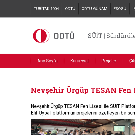
Skip
TÜBİTAK 1004
ODTÜ
ODTÜ-GÜNAM
ESOGÜ
I
to
main
content
SÜİT | Sürdürüle
Ana Sayfa
Kurumsal
Projeler
Çık
Nevşehir Ürgüp TESAN Fen Li
Nevşehir Ürgüp TESAN Fen Lisesi ile SÜİT Platform
Elif Uysal, platformun projelerini özetleyen bir sun