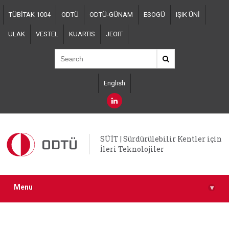
Skip
TÜBİTAK 1004
ODTÜ
ODTÜ-GÜNAM
ESOGÜ
IŞIK ÜNİ
to
main
ULAK
VESTEL
KUARTIS
JEOIT
content
English
SÜİT | Sürdürülebilir Kentler için
İleri Teknolojiler
Menu
▾